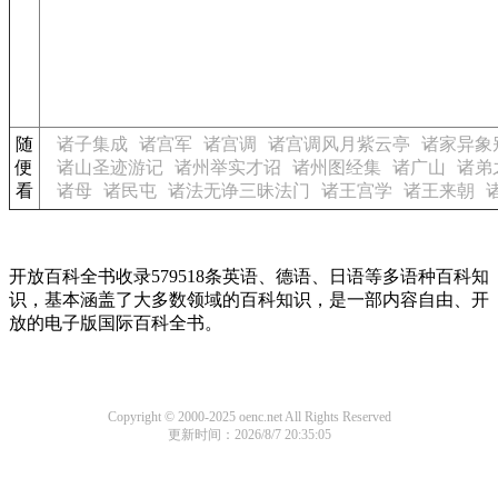
随
诸子集成
诸宫军
诸宫调
诸宫调风月紫云亭
诸家异象
便
诸山圣迹游记
诸州举实才诏
诸州图经集
诸广山
诸弟
看
诸母
诸民屯
诸法无诤三昧法门
诸王宫学
诸王来朝
开放百科全书收录579518条英语、德语、日语等多语种百科知
识，基本涵盖了大多数领域的百科知识，是一部内容自由、开
放的电子版国际百科全书。
Copyright © 2000-2025 oenc.net All Rights Reserved
更新时间：2026/8/7 20:35:05