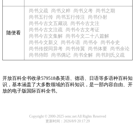
尚书义疏
尚书义粹
尚书义考
尚书之期
尚书五行传
尚书五行传注
尚书仆射
尚书今古文五藏说
尚书今古文注
尚书今古文注疏
尚书今古文考证
随便看
尚书今古文集解
尚书今文二十八篇解
尚书今文新义
尚书今语
尚书令
尚书令史
尚书传授同异考
尚书传翼
尚书体要
尚书余论
尚书侍郎
尚书偶记
尚书全解
尚书刘氏义疏
开放百科全书收录579518条英语、德语、日语等多语种百科知
识，基本涵盖了大多数领域的百科知识，是一部内容自由、开
放的电子版国际百科全书。
Copyright © 2000-2025 oenc.net All Rights Reserved
更新时间：2026/8/9 20:17:29