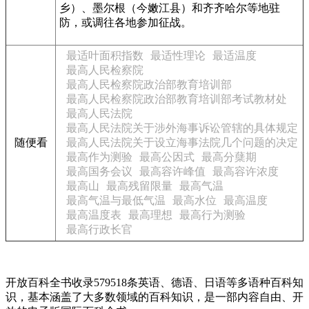
乡）、墨尔根（今嫩江县）和齐齐哈尔等地驻
防，或调往各地参加征战。
最适叶面积指数
最适性理论
最适温度
最高人民检察院
最高人民检察院政治部教育培训部
最高人民检察院政治部教育培训部考试教材处
最高人民法院
最高人民法院关于涉外海事诉讼管辖的具体规定
随便看
最高人民法院关于设立海事法院几个问题的决定
最高作为测验
最高公因式
最高分蘖期
最高国务会议
最高容许峰值
最高容许浓度
最高山
最高残留限量
最高气温
最高气温与最低气温
最高水位
最高温度
最高温度表
最高理想
最高行为测验
最高行政长官
开放百科全书收录579518条英语、德语、日语等多语种百科知
识，基本涵盖了大多数领域的百科知识，是一部内容自由、开