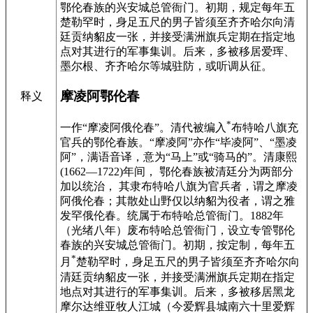
鄂伦春族的兴安城总管衙门。初期，规定每年五
楚勒罕时，身足五尺的男子皆须至齐齐哈尔向清
廷贡纳貂皮一张，并接受满洲旗兵定期在指定地
点对其进行的军事集训。后来，多被移居爱珲、
墨尔根、齐齐哈尔等城驻防，或听调从征。
摩凌阿鄂伦春
释义
*
一作“摩凌阿俄伦春”。清代被编入
布特哈八旗充
官兵的鄂伦春族。“摩凌阿”亦作“毕凌阿”、“墨凌
阿”，满语音译，意为“马上”或“骑马的”。清康熙
(1662—1722)年间， 鄂伦春族被清廷分为两部分
加以统治， 其隶布特哈八旗为官兵者，谓之摩凌
阿俄伦春；其散处山野仅以纳貂为役者，谓之雅
发罕俄伦春。统属于布特哈总管衙门。1882年
（光绪八年）废布特哈总管衙门，设立专管鄂伦
春族的兴安城总管衙门。初期，按定制，每年五
*
月
楚勒罕时，身足五尺的男子皆须至齐齐哈尔向
清廷贡纳貂皮一张，并接受满洲旗兵定期在指定
地点对其进行的军事集训。后来，多被移居黑龙
摩尔达维亚牧人江城（今爱辉县城南六十里爱辉