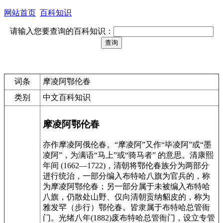
网站首页
百科知识
请输入您要查询的百科知识：
词条
摩凌阿鄂伦春
类别
中文百科知识
摩凌阿鄂伦春
亦作摩凌阿俄伦春。“摩凌阿”又作“毕凌阿”或“墨
凌阿”，为满语“马上”或“骑马者” 的意思。清康熙
年间 (1662—1722)，清朝将鄂伦春族分为两部分
进行统治，一部分编入布特哈八旗为官兵的，称
为摩凌阿鄂伦春；另一部分属于未被编入布特哈
八旗，仍散处山野、仅向清朝贡纳貂皮的，称为
雅发罕（步行）鄂伦春。皆隶属于布特哈总管衙
门。光绪八年(1882)废布特哈总管衙门，设立专管