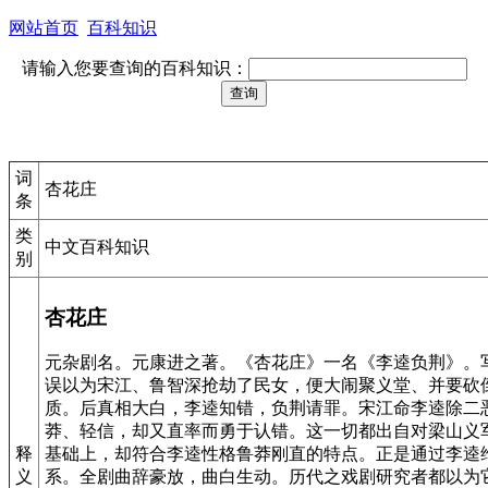
网站首页
百科知识
请输入您要查询的百科知识：
词
杏花庄
条
类
中文百科知识
别
杏花庄
元杂剧名。元康进之著。《杏花庄》一名《李逵负荆》。
误以为宋江、鲁智深抢劫了民女，便大闹聚义堂、并要砍
质。后真相大白，李逵知错，负荆请罪。宋江命李逵除二
莽、轻信，却又直率而勇于认错。这一切都出自对梁山义
释
基础上，却符合李逵性格鲁莽刚直的特点。正是通过李逵
义
系。全剧曲辞豪放，曲白生动。历代之戏剧研究者都以为