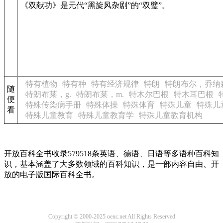
《双献功》是元代“黑旋风杂剧”的“双璧”。
特有植物
特有种
特有经济规律
特朗
特朗布尔，乔纳
随
特朗布莱，g.
特朗布莱，m.
特木尔巴根
特木耳巴根
便
特殊传染病手册
特殊体操
特殊体育
特殊儿童
特殊儿
看
特殊儿童教育
特殊儿童教育学
特殊儿童教育机构
开放百科全书收录579518条英语、德语、日语等多语种百科知
识，基本涵盖了大多数领域的百科知识，是一部内容自由、开
放的电子版国际百科全书。
Copyright © 2000-2025 oenc.net All Rights Reserved