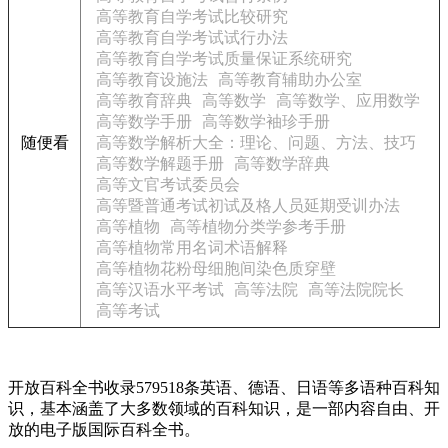
高等教育自学考试比较研究
高等教育自学考试试行办法
高等教育自学考试质量保证系统研究
高等教育设施法
高等教育辅助办公室
高等教育辞典
高等数学
高等数学、应用数学
高等数学手册
高等数学袖珍手册
随便看
高等数学解析大全：理论、问题、方法、技巧
高等数学解题手册
高等数学辞典
高等文官考试委员会
高等暨普通考试初试及格人员延期受训办法
高等植物
高等植物分类学参考手册
高等植物常用名词术语解释
高等植物花粉母细胞间染色质穿壁
高等汉语水平考试
高等法院
高等法院院长
高等考试
开放百科全书收录579518条英语、德语、日语等多语种百科知
识，基本涵盖了大多数领域的百科知识，是一部内容自由、开
放的电子版国际百科全书。