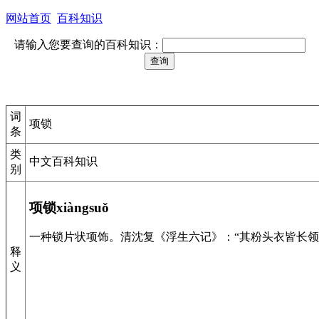
网站首页
百科知识
请输入您要查询的百科知识：
词
项锁
条
类
中文百科知识
别
项锁xiàngsuǒ
一种锁片状项饰。清沈复《浮生六记》：“其粉头衣皆长领
释
义