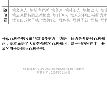
随
埃文克人
埃斯库罗斯
埃普卢
埃林加人
埃格巴人
埃
便
埃皮克提特的道德格言
埃科伊人
埃米尔·阿巴·穆斯力
看
埋岩四减奶母钱
埋沙疗法
埋狗头
埋种子石
埋脐
埋
开放百科全书收录579518条英语、德语、日语等多语种百科知
识，基本涵盖了大多数领域的百科知识，是一部内容自由、开
放的电子版国际百科全书。
Copyright © 2000-2025 oenc.net All Rights Reserved
更新时间：2026/8/9 2:10:43