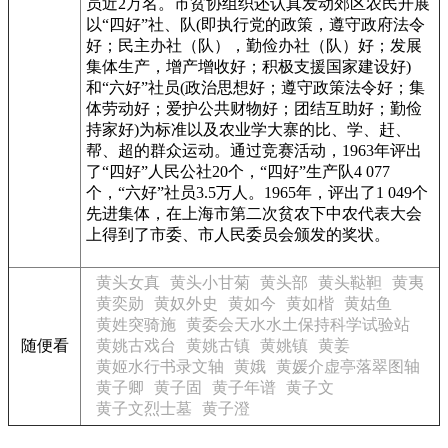
员近2万名。市贫协组织还认真发动郊区农民开展
以“四好”社、队(即执行党的政策，遵守政府法令
好；民主办社（队），勤俭办社（队）好；发展
集体生产，增产增收好；积极支援国家建设好)
和“六好”社员(政治思想好；遵守政策法令好；集
体劳动好；爱护公共财物好；团结互助好；勤俭
持家好)为标准以及农业学大寨的比、学、赶、
帮、超的群众运动。通过竞赛活动，1963年评出
了“四好”人民公社20个，“四好”生产队4 077
个，“六好”社员3.5万人。1965年，评出了1 049个
先进集体，在上海市第二次贫农下中农代表大会
上得到了市委、市人民委员会颁发的奖状。
黄头女真
黄头小甘菊
黄头部
黄头鞑靼
黄夷
黄奕勋
黄奴外史
黄如今
黄如楷
黄姑鱼
黄姓突骑施
黄委会天水水土保持科学试验站
随便看
黄姚古戏台
黄姚古镇
黄姚镇
黄姜
黄姬水行书录文轴
黄娥
黄媛介虚亭落翠图轴
黄子卿
黄子固
黄子年谱
黄子文
黄子文烈士墓
黄子澄