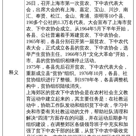
26日，召开上海市第一次贫农、下中农代表大
会，出席大会的有上海、嘉定、宝山、川沙、南
汇、奉贤、松江、金山、青浦、崇明等10个县、
190多个公社的1.3万名代表。大会宣布了上海市贫
农、下中农协会成立。从1964年5月下半年开始，
各县、公社普遍着手筹建贫农、下中农协会。
1965年初，各县分别召开第一届贫农、下中农代
表大会，正式成立各县的贫农、下中农协会，选
举产生贫协主任。1966年5月“文化大革命”开始，
市、县的贫协组织相继停止活动。
1975年，各县先后召开贫农、下中农代表大会，
释义
重新成立县“贫协”组织。1976年10月，各县、社
贫协组织进行了整顿。到1978年冬，各县调整机
构中，贫协组织陆续消失。
上海郊区的贫农下中农协会是在农村社会主义教
育运动中建立起来的，其主要任务是：在社教运
动中，协助工作队发动和组织贫下中农，学习中
央和市委有关社教运动的文件，帮助社队清理和
解决“四清”方面存在的问题，并在运动后期参与
组织建设，在调整郊区各级领导班子中充实和加
强了贫下中农干部的比重，从贫下中农中吸收党