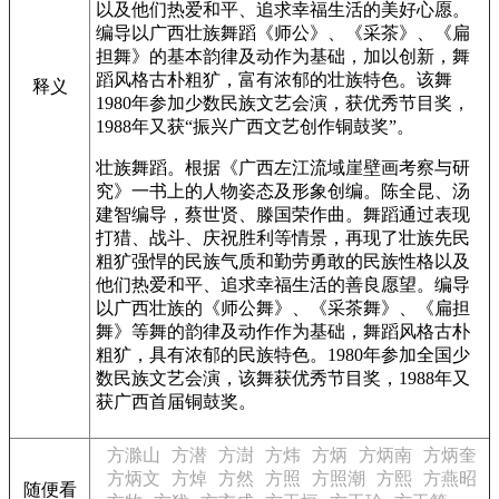
以及他们热爱和平、追求幸福生活的美好心愿。
编导以广西壮族舞蹈《师公》、《采茶》、《扁
担舞》的基本韵律及动作为基础，加以创新，舞
蹈风格古朴粗犷，富有浓郁的壮族特色。该舞
释义
1980年参加少数民族文艺会演，获优秀节目奖，
1988年又获“振兴广西文艺创作铜鼓奖”。
壮族舞蹈。根据《广西左江流域崖壁画考察与研
究》一书上的人物姿态及形象创编。陈全昆、汤
建智编导，蔡世贤、滕国荣作曲。舞蹈通过表现
打猎、战斗、庆祝胜利等情景，再现了壮族先民
粗犷强悍的民族气质和勤劳勇敢的民族性格以及
他们热爱和平、追求幸福生活的善良愿望。编导
以广西壮族的《师公舞》、《采茶舞》、《扁担
舞》等舞的韵律及动作作为基础，舞蹈风格古朴
粗犷，具有浓郁的民族特色。1980年参加全国少
数民族文艺会演，该舞获优秀节目奖，1988年又
获广西首届铜鼓奖。
方滁山
方潜
方澍
方炜
方炳
方炳南
方炳奎
方炳文
方焯
方然
方照
方照潮
方熙
方燕昭
随便看