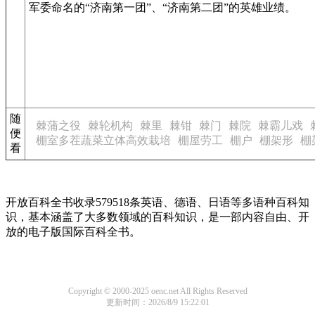
军委命名的“济南第一团”、“济南第二团”的英雄业绩。
随
棘蒲之役
棘轮机构
棘里
棘钳
棘门
棘院
棘霸儿戏
便
棚室多茬蔬菜立体高效栽培
棚屋劳工
棚户
棚架形
棚
看
开放百科全书收录579518条英语、德语、日语等多语种百科知
识，基本涵盖了大多数领域的百科知识，是一部内容自由、开
放的电子版国际百科全书。
Copyright © 2000-2025 oenc.net All Rights Reserved
更新时间：2026/8/9 15:22:01