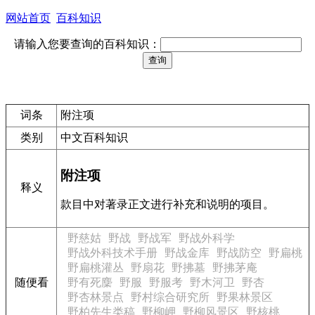
网站首页
百科知识
请输入您要查询的百科知识：
词条
附注项
类别
中文百科知识
附注项
释义
款目中对著录正文进行补充和说明的项目。
野慈姑
野战
野战军
野战外科学
野战外科技术手册
野战金库
野战防空
野扁桃
野扁桃灌丛
野扇花
野拂墓
野拂茅庵
随便看
野有死麇
野服
野服考
野木河卫
野杏
野杏林景点
野村综合研究所
野果林景区
野柏先生类稿
野柳岬
野柳风景区
野核桃