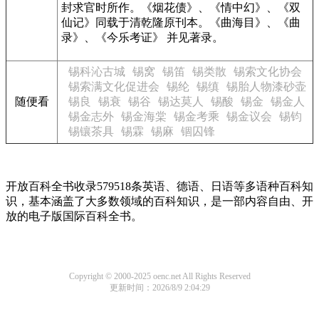
封求官时所作。《烟花债》、《情中幻》、《双
仙记》同载于清乾隆原刊本。《曲海目》、《曲
录》、《今乐考证》 并见著录。
锡科沁古城
锡窝
锡笛
锡类散
锡索文化协会
锡索满文化促进会
锡纶
锡缜
锡胎人物漆砂壶
随便看
锡良
锡衰
锡谷
锡达莫人
锡酸
锡金
锡金人
锡金志外
锡金海棠
锡金考乘
锡金议会
锡钧
锡镶茶具
锡霖
锡麻
锢囚锋
开放百科全书收录579518条英语、德语、日语等多语种百科知
识，基本涵盖了大多数领域的百科知识，是一部内容自由、开
放的电子版国际百科全书。
Copyright © 2000-2025 oenc.net All Rights Reserved
更新时间：2026/8/9 2:04:29