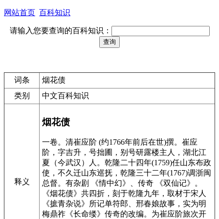
网站首页
百科知识
请输入您要查询的百科知识：
词条
烟花债
类别
中文百科知识
烟花债
一卷。清崔应阶 (约1766年前后在世)撰。崔应
阶，字吉升，号拙圃，别号研露楼主人，湖北江
夏（今武汉）人。乾隆二十四年(1759)任山东布政
使，不久迁山东巡抚，乾隆三十二年(1767)调浙闽
释义
总督。有杂剧 《情中幻》、传奇 《双仙记》。
《烟花债》共四折，刻于乾隆九年，取材于宋人
《摭青杂说》所记单符郎、邢春娘故事，实为明
梅鼎祚《长命缕》传奇的改编。为崔应阶旅次开