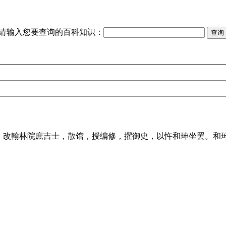
请输入您要查询的百科知识：
，改翰林院庶吉士，散馆，授编修，擢御史，以忤和珅坐罢。和