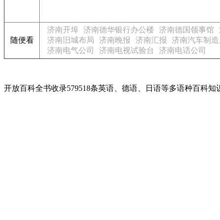
济南开埠
济南德华银行办公楼
济南德国领事馆
随便看
济南旧城布局
济南晚报
济南汇报
济南汽车制造
济南电气公司
济南电视试验台
济南电话公司
开放百科全书收录579518条英语、德语、日语等多语种百