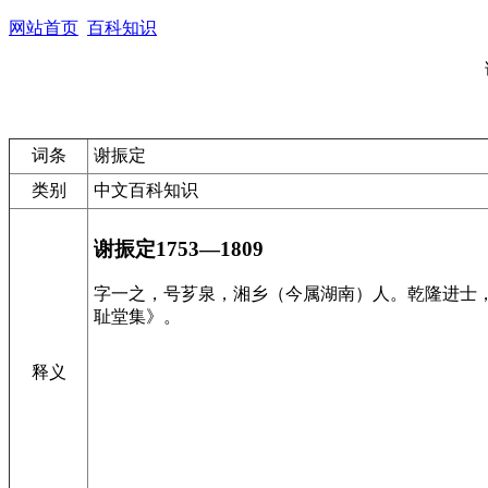
网站首页
百科知识
词条
谢振定
类别
中文百科知识
谢振定1753—1809
字一之，号芗泉，湘乡（今属湖南）人。乾隆进士
耻堂集》。
释义