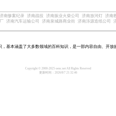
济南惨案纪录
济南战役
济南振业火柴公司
济南放河灯
济南
厂
济南汽车运输公司
济南泉城路商业街
济南泺源造纸公司
科知识，基本涵盖了大多数领域的百科知识，是一部内容自由、开放
Copyright © 2000-2025 oenc.net All Rights Reserved
更新时间：2026/8/7 21:32:46