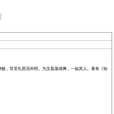
珅败，官至礼部员外郎。为文磊落雄爽，一如其人。著有《知