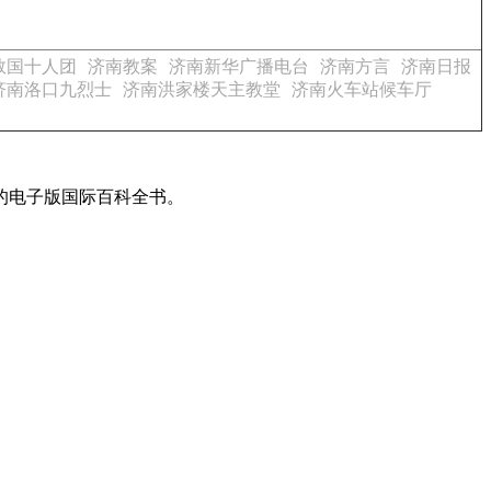
救国十人团
济南教案
济南新华广播电台
济南方言
济南日报
济南洛口九烈士
济南洪家楼天主教堂
济南火车站候车厅
的电子版国际百科全书。