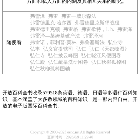
方面和私人方面的内涵及其相互关系的研究。
弗雪泽
弗雷
弗雷—威尔森法
弗雷德里克·哈尔西
弗雷德里克斯堡战役
弗雷德里克顿
弗雷格
弗雷歇特，l.-h.
弗雷泽
弗雷泽—莱姆基破产法
弗雷泽河
随便看
弗雷诺，菲利普·莫林
弗鲁塞斯法
弘业寺
弘丰
弘义官提辖司
弘仁
弘仁《天都峰图》
弘仁寺
弘仁披云峰图
弘仁晓江风便图卷
弘仁殿
弘仁疏泉洗研图卷
弘仁秋柳孤棹图
弘仁秋柳孤棹图轴
开放百科全书收录579518条英语、德语、日语等多语种百科知
识，基本涵盖了大多数领域的百科知识，是一部内容自由、开
放的电子版国际百科全书。
Copyright © 2000-2025 oenc.net All Rights Reserved
更新时间：2026/8/9 11:29:46