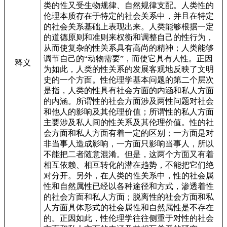
类的性又受生物规律、自然规律支配。人类性的
伦理本质存在于特定的社会关系中，并且在特定
的社会关系基础上表现出来。人类能够根据一定
的道德原则和准则来权衡和调整自己的性行为，
从而使复杂的性关系具有高尚的精神；人类能够
调节自己的“动物需要”，而使它具有人性。正因
释义
为如此，人类的性关系的发展客观地反映了文明
史的一个方面。性伦理学基本问题的第二个层次
是指，人类的性具有社会方面的内涵和私人方面
的内涵。所谓性的社会方面涉及两性问题对社会
和他人的影响及其伦理价值；所谓性的私人方面
主要涉及私人间的性关系及其伦理价值。性的社
会方面和私人方面有着一定的区别；一方面是对
非当事人造成影响，一方面只影响当事人，所以
不能把二者随意混淆。但是，这两个方面又有着
相互依赖、相互转化的潜在趋势，不能把它们绝
对分开。另外，在人类的性关系中，性的社会属
性和自然属性已经以各种途径和方式，渗透着性
的社会方面和私人方面；脱离性的社会方面和私
人方面具体形式的社会属性和自然属性是不存在
的。正因如此，性伦理学往往侧重于对性的社会