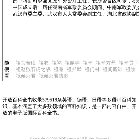
部中将副司令兼党政军办公厅主任、长沙警备区司令，积
中国成立后，历任湖南省军政委员会顾问、中南军政委员
武汉市委主委、武汉市人大常委会副主任、湖北省政协副
随
祖莹苦读
祖衣
祖衲
祖越寺
祖辛
祖辛方鼎
祖辛贯耳
便
祖逖败石虎之战
祖邀
祖邦武
祖门村
祖闻庭训
祖陵
看
祗候郎君
祗候郎君拽刺
开放百科全书收录579518条英语、德语、日语等多语种百科知
识，基本涵盖了大多数领域的百科知识，是一部内容自由、开
放的电子版国际百科全书。