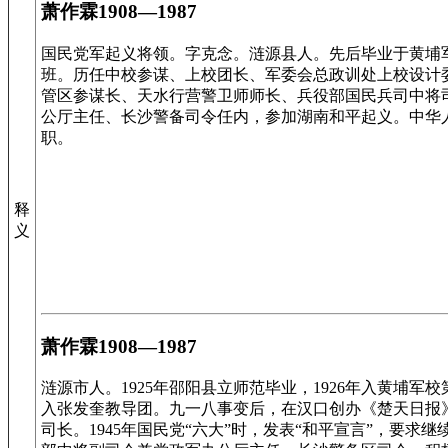
萧作霖1908—1987
国民党军起义将领。字克念。涟源县人。先后毕业于黄埔
班。历任中校参谋、上校团长、军委会总政训处上校设计
管区参谋长、天水行营警卫师师长、兵役部国民兵司中将司
公厅主任、长沙警备司令任内，参加湖南和平起义。中华
职。
释
义
萧作霖1908—1987
涟源市人。1925年邵阳县立师范毕业，1926年入黄埔军校
入张发奎教导团。九一八事变后，在汉口创办《楚天日报
司长。1945年国民党“六大”时，发表“和平宣言”，要