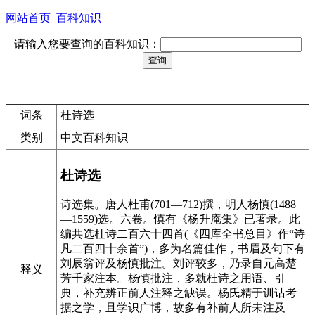
网站首页
百科知识
请输入您要查询的百科知识：
词条
杜诗选
类别
中文百科知识
杜诗选
诗选集。唐人杜甫(701—712)撰，明人杨慎(1488
—1559)选。六卷。慎有《杨升庵集》已著录。此
编共选杜诗二百六十四首(《四库全书总目》作“诗
凡二百四十余首”)，多为名篇佳作，书眉及句下有
刘辰翁评及杨慎批注。刘评较多，乃录自元高楚
释义
芳千家注本。杨慎批注，多就杜诗之用语、引
典，补充辨正前人注释之缺误。杨氏精于训诂考
据之学，且学识广博，故多有补前人所未注及