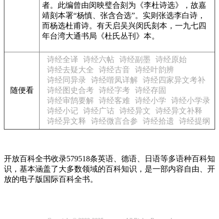
者。此编曾由闵映璧合刻为《李杜诗选》，故嘉
靖刻本署“杨慎、张含合选”。实则张选李白诗，
而杨选杜甫诗。有天启吴兴闵氏刻本，一九七四
年台湾大通书局《杜氏丛刊》本。
诗经全译
诗经六帖
诗经副墨
诗经原始
诗经去疑大全
诗经古音
诗经叶韵辨
诗经同异录
诗经喈凤详解
诗经四家异文考补
随便看
诗经图史合考
诗经字考
诗经存固
诗经审鹄要解
诗经客难
诗经小学
诗经小学录
诗经小记
诗经广诂
诗经异文
诗经异文补释
诗经异文释
诗经微言合参
诗经拾遗
诗经提纲
开放百科全书收录579518条英语、德语、日语等多语种百科知
识，基本涵盖了大多数领域的百科知识，是一部内容自由、开
放的电子版国际百科全书。