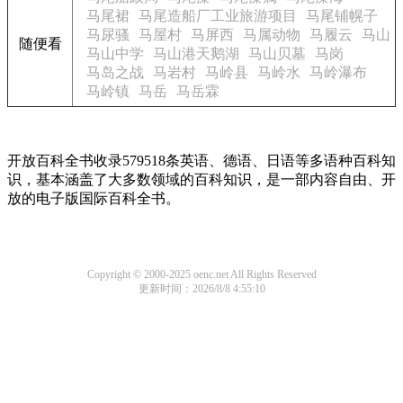
马尾裙
马尾造船厂工业旅游项目
马尾铺幌子
马尿骚
马屋村
马屏西
马属动物
马履云
马山
随便看
马山中学
马山港天鹅湖
马山贝墓
马岗
马岛之战
马岩村
马岭县
马岭水
马岭瀑布
马岭镇
马岳
马岳霖
开放百科全书收录579518条英语、德语、日语等多语种百科知
识，基本涵盖了大多数领域的百科知识，是一部内容自由、开
放的电子版国际百科全书。
Copyright © 2000-2025 oenc.net All Rights Reserved
更新时间：2026/8/8 4:55:10